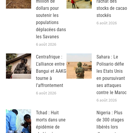
million de
rachat des
dollars pour
stocks de cacao
soutenir les
stockés
populations
6 août 2026
déplacées dans
les Savanes
6 août 2026
Centrafrique :
Sahara : Le
L’alliance entre
Polisario défie
Bangui et AAKG
les Etats Unis
tourne à
en poursuivant
l’affrontement
ses attaques
contre le Maroc
6 août 2026
6 août 2026
Tchad : Huit
Nigeria : Plus
morts dans une
de 300 otages
épidémie de
libérés lors