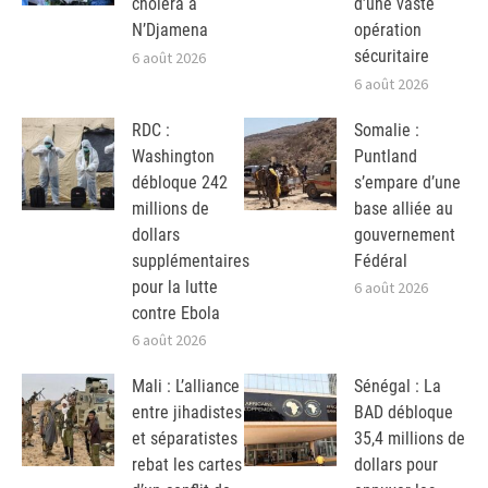
choléra à
d’une vaste
N’Djamena
opération
sécuritaire
6 août 2026
6 août 2026
RDC :
Somalie :
Washington
Puntland
débloque 242
s’empare d’une
millions de
base alliée au
dollars
gouvernement
supplémentaires
Fédéral
pour la lutte
6 août 2026
contre Ebola
6 août 2026
Mali : L’alliance
Sénégal : La
entre jihadistes
BAD débloque
et séparatistes
35,4 millions de
rebat les cartes
dollars pour