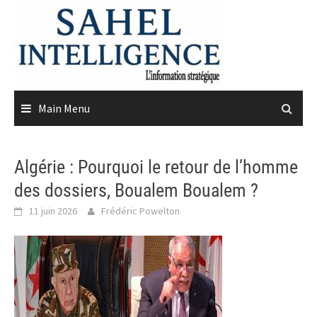
Skip
to
content
Main Menu
Algérie : Pourquoi le retour de l’homme
des dossiers, Boualem Boualem ?
11 juin 2026
Frédéric Powelton