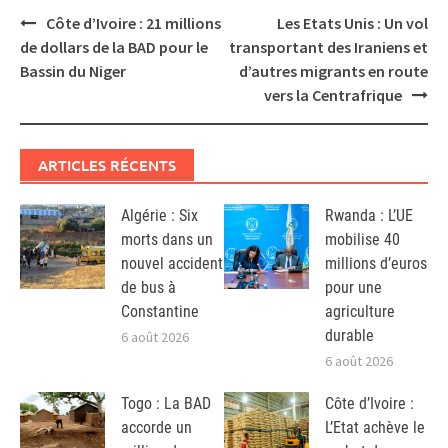
Post
Côte d’Ivoire : 21 millions
Les Etats Unis : Un vol
navigation
de dollars de la BAD pour le
transportant des Iraniens et
Bassin du Niger
d’autres migrants en route
vers la Centrafrique
ARTICLES RÉCENTS
Algérie : Six
Rwanda : L’UE
morts dans un
mobilise 40
nouvel accident
millions d’euros
de bus à
pour une
Constantine
agriculture
durable
6 août 2026
6 août 2026
Togo : La BAD
Côte d’Ivoire :
accorde un
L’Etat achève le