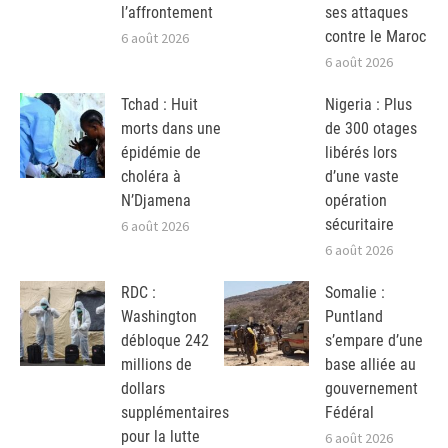
l’affrontement
ses attaques
contre le Maroc
6 août 2026
6 août 2026
Tchad : Huit
Nigeria : Plus
morts dans une
de 300 otages
épidémie de
libérés lors
choléra à
d’une vaste
N’Djamena
opération
sécuritaire
6 août 2026
6 août 2026
RDC :
Somalie :
Washington
Puntland
débloque 242
s’empare d’une
millions de
base alliée au
dollars
gouvernement
supplémentaires
Fédéral
pour la lutte
6 août 2026