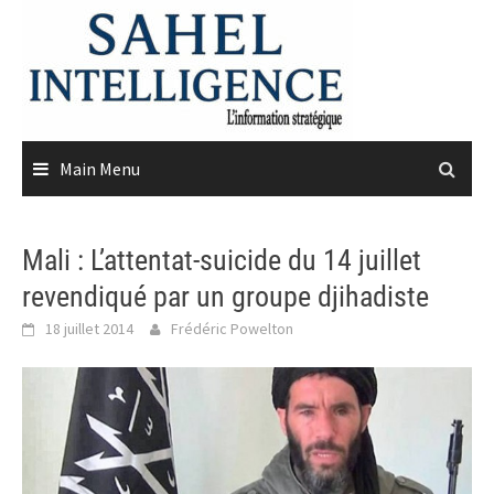
Skip
to
content
Main Menu
Mali : L’attentat-suicide du 14 juillet
revendiqué par un groupe djihadiste
18 juillet 2014
Frédéric Powelton