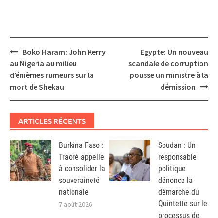
Post
Boko Haram: John Kerry
Egypte: Un nouveau
navigation
au Nigeria au milieu
scandale de corruption
d’énièmes rumeurs sur la
pousse un ministre à la
mort de Shekau
démission
ARTICLES RÉCENTS
Burkina Faso :
Soudan : Un
Traoré appelle
responsable
à consolider la
politique
souveraineté
dénonce la
nationale
démarche du
Quintette sur le
7 août 2026
processus de