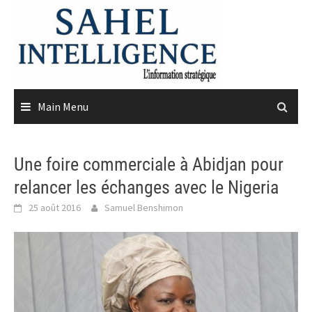
Skip
to
content
Main Menu
Une foire commerciale à Abidjan pour
relancer les échanges avec le Nigeria
25 août 2016
Samuel Benshimon