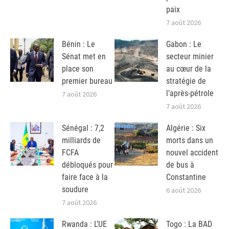
paix
7 août 2026
Bénin : Le
Gabon : Le
Sénat met en
secteur minier
place son
au cœur de la
premier bureau
stratégie de
l’après-pétrole
7 août 2026
7 août 2026
Sénégal : 7,2
Algérie : Six
milliards de
morts dans un
FCFA
nouvel accident
débloqués pour
de bus à
faire face à la
Constantine
soudure
6 août 2026
7 août 2026
Rwanda : L’UE
Togo : La BAD