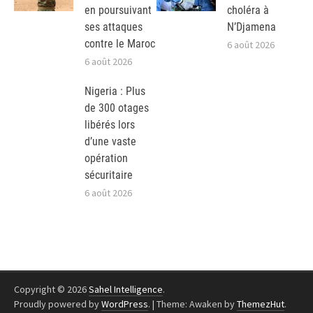
en poursuivant
choléra à
ses attaques
N’Djamena
contre le Maroc
6 août 2026
6 août 2026
Nigeria : Plus
de 300 otages
libérés lors
d’une vaste
opération
sécuritaire
6 août 2026
Copyright © 2026
Sahel Intelligence
.
Proudly powered by
WordPress
.
|
Theme: Awaken by
ThemezHut
.