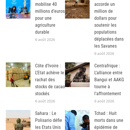
mobilise 40
accorde un
millions d’euros
million de
pour une
dollars pour
agriculture
soutenir les
durable
populations
déplacées dans
6 août 2026
les Savanes
6 août 2026
Côte d’Ivoire :
Centrafrique :
L’Etat achève le
L’alliance entre
rachat des
Bangui et AAKG
stocks de cacao
tourne à
stockés
l’affrontement
6 août 2026
6 août 2026
Sahara : Le
Tchad : Huit
Polisario défie
morts dans une
les Etats Unis
épidémie de