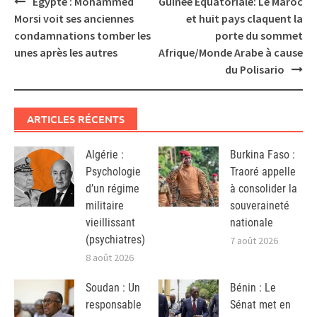
Égypte : Mohammed
Guinée Équatoriale: Le Maroc
navigation
Morsi voit ses anciennes
et huit pays claquent la
condamnations tomber les
porte du sommet
unes après les autres
Afrique/Monde Arabe à cause
du Polisario
ARTICLES RÉCENTS
Algérie :
Burkina Faso :
Psychologie
Traoré appelle
d’un régime
à consolider la
militaire
souveraineté
vieillissant
nationale
(psychiatres)
7 août 2026
8 août 2026
Soudan : Un
Bénin : Le
responsable
Sénat met en