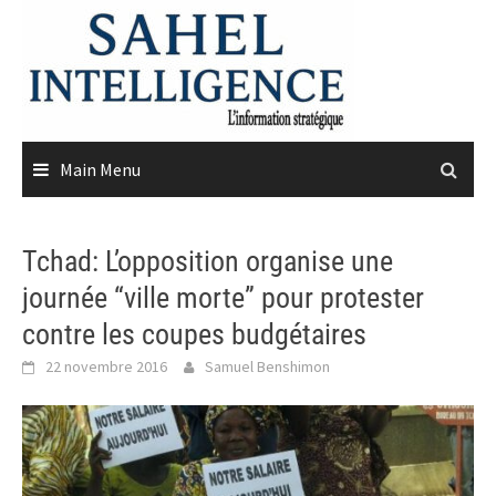
Skip
to
content
Main Menu
Tchad: L’opposition organise une
journée “ville morte” pour protester
contre les coupes budgétaires
22 novembre 2016
Samuel Benshimon