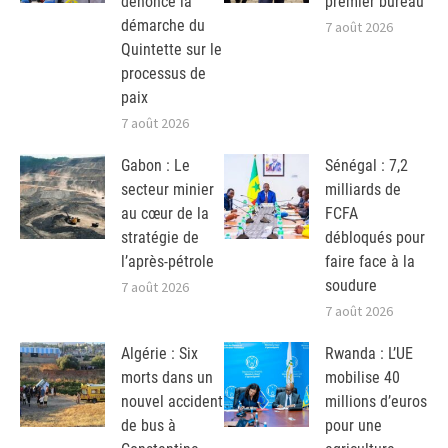
dénonce la
premier bureau
démarche du
7 août 2026
Quintette sur le
processus de
paix
7 août 2026
Gabon : Le
Sénégal : 7,2
secteur minier
milliards de
au cœur de la
FCFA
stratégie de
débloqués pour
l’après-pétrole
faire face à la
soudure
7 août 2026
7 août 2026
Algérie : Six
Rwanda : L’UE
morts dans un
mobilise 40
nouvel accident
millions d’euros
de bus à
pour une