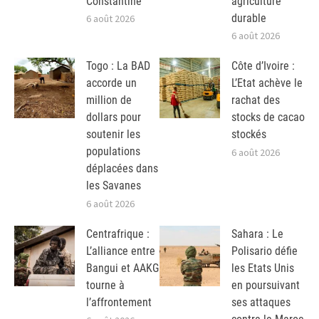
Constantine
agriculture
durable
6 août 2026
6 août 2026
Togo : La BAD
Côte d’Ivoire :
accorde un
L’Etat achève le
million de
rachat des
dollars pour
stocks de cacao
soutenir les
stockés
populations
6 août 2026
déplacées dans
les Savanes
6 août 2026
Centrafrique :
Sahara : Le
L’alliance entre
Polisario défie
Bangui et AAKG
les Etats Unis
tourne à
en poursuivant
l’affrontement
ses attaques