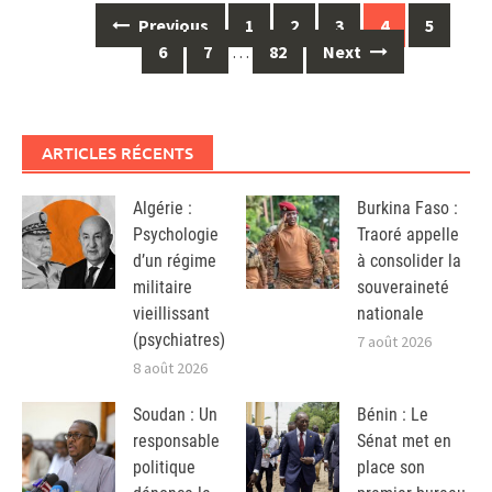
Posts
Previous
1
2
3
4
5
navigation
6
7
…
82
Next
ARTICLES RÉCENTS
Algérie :
Burkina Faso :
Psychologie
Traoré appelle
d’un régime
à consolider la
militaire
souveraineté
vieillissant
nationale
(psychiatres)
7 août 2026
8 août 2026
Soudan : Un
Bénin : Le
responsable
Sénat met en
politique
place son