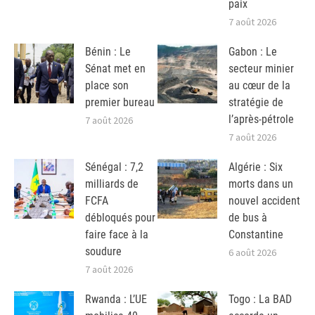
paix
7 août 2026
Bénin : Le
Gabon : Le
Sénat met en
secteur minier
place son
au cœur de la
premier bureau
stratégie de
l’après-pétrole
7 août 2026
7 août 2026
Sénégal : 7,2
Algérie : Six
milliards de
morts dans un
FCFA
nouvel accident
débloqués pour
de bus à
faire face à la
Constantine
soudure
6 août 2026
7 août 2026
Rwanda : L’UE
Togo : La BAD