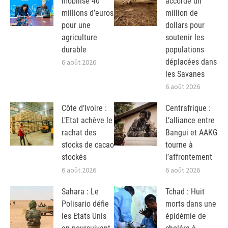
mobilise 40
accorde un
millions d’euros
million de
pour une
dollars pour
agriculture
soutenir les
durable
populations
déplacées dans
6 août 2026
les Savanes
6 août 2026
Côte d’Ivoire :
Centrafrique :
L’Etat achève le
L’alliance entre
rachat des
Bangui et AAKG
stocks de cacao
tourne à
stockés
l’affrontement
6 août 2026
6 août 2026
Sahara : Le
Tchad : Huit
Polisario défie
morts dans une
les Etats Unis
épidémie de