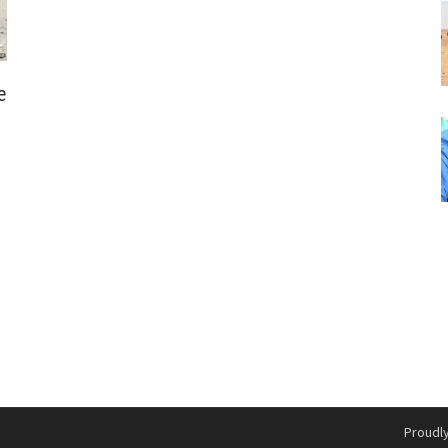
e
Proudl