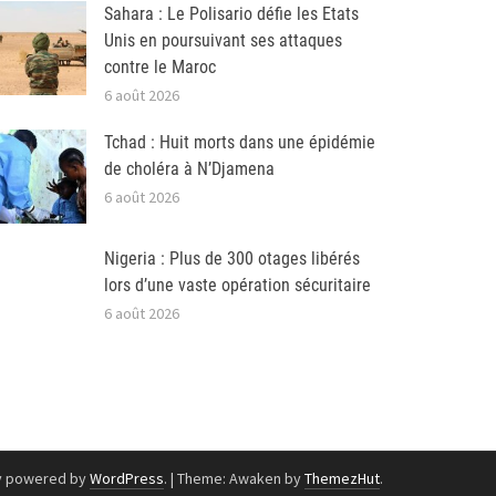
Sahara : Le Polisario défie les Etats
Unis en poursuivant ses attaques
contre le Maroc
6 août 2026
Tchad : Huit morts dans une épidémie
de choléra à N’Djamena
6 août 2026
Nigeria : Plus de 300 otages libérés
lors d’une vaste opération sécuritaire
6 août 2026
y powered by
WordPress
.
|
Theme: Awaken by
ThemezHut
.