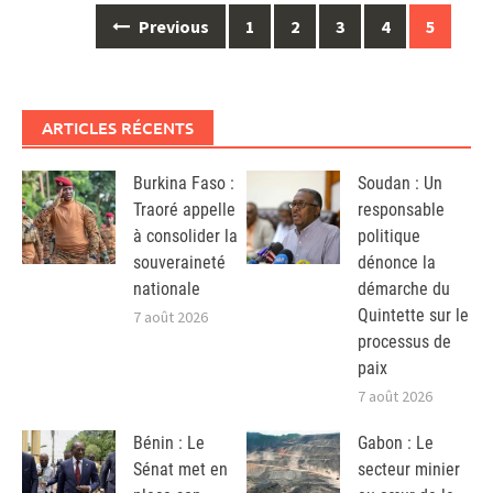
Posts
Previous
1
2
3
4
5
navigation
ARTICLES RÉCENTS
Burkina Faso :
Soudan : Un
Traoré appelle
responsable
à consolider la
politique
souveraineté
dénonce la
nationale
démarche du
Quintette sur le
7 août 2026
processus de
paix
7 août 2026
Bénin : Le
Gabon : Le
Sénat met en
secteur minier