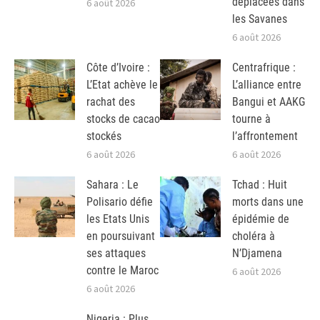
déplacées dans
6 août 2026
les Savanes
6 août 2026
Côte d’Ivoire :
Centrafrique :
L’Etat achève le
L’alliance entre
rachat des
Bangui et AAKG
stocks de cacao
tourne à
stockés
l’affrontement
6 août 2026
6 août 2026
Sahara : Le
Tchad : Huit
Polisario défie
morts dans une
les Etats Unis
épidémie de
en poursuivant
choléra à
ses attaques
N’Djamena
contre le Maroc
6 août 2026
6 août 2026
Nigeria : Plus