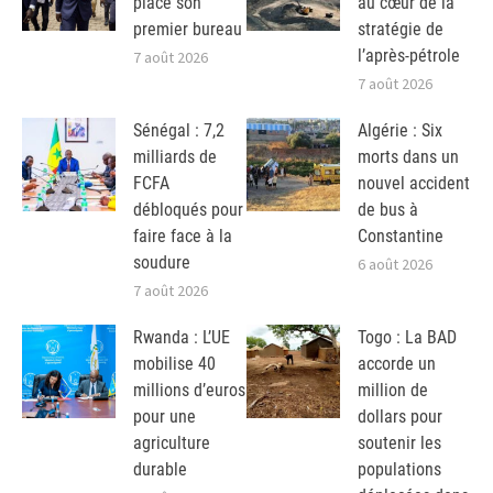
place son
au cœur de la
premier bureau
stratégie de
l’après-pétrole
7 août 2026
7 août 2026
Sénégal : 7,2
Algérie : Six
milliards de
morts dans un
FCFA
nouvel accident
débloqués pour
de bus à
faire face à la
Constantine
soudure
6 août 2026
7 août 2026
Rwanda : L’UE
Togo : La BAD
mobilise 40
accorde un
millions d’euros
million de
pour une
dollars pour
agriculture
soutenir les
durable
populations