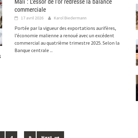
Mali : L’essor de l’or redresse la balance
commerciale
17 avril 2026
Karol Biedermann
Portée par la vigueur des exportations aurifères,
l’économie malienne a renoué avec un excédent
commercial au quatrième trimestre 2025. Selon la
Banque centrale
...
s
4
…
9
Next