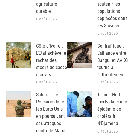
agriculture
soutenir les
durable
populations
déplacées dans
6 août 2026
les Savanes
6 août 2026
Côte d’Ivoire :
Centrafrique :
L’Etat achève le
L’alliance entre
rachat des
Bangui et AAKG
stocks de cacao
tourne à
stockés
l’affrontement
6 août 2026
6 août 2026
Sahara : Le
Tchad : Huit
Polisario défie
morts dans une
les Etats Unis
épidémie de
en poursuivant
choléra à
ses attaques
N’Djamena
contre le Maroc
6 août 2026