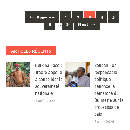
Posts
Previous
1
2
3
4
5
navigation
6
…
9
Next
ARTICLES RÉCENTS
Burkina Faso :
Soudan : Un
Traoré appelle
responsable
à consolider la
politique
souveraineté
dénonce la
nationale
démarche du
Quintette sur le
7 août 2026
processus de
paix
7 août 2026