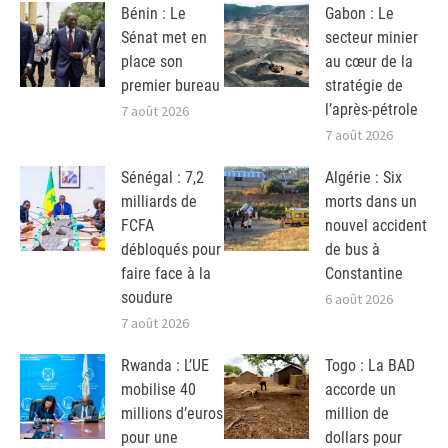
Bénin : Le
Gabon : Le
Sénat met en
secteur minier
place son
au cœur de la
premier bureau
stratégie de
l’après-pétrole
7 août 2026
7 août 2026
Sénégal : 7,2
Algérie : Six
milliards de
morts dans un
FCFA
nouvel accident
débloqués pour
de bus à
faire face à la
Constantine
soudure
6 août 2026
7 août 2026
Rwanda : L’UE
Togo : La BAD
mobilise 40
accorde un
millions d’euros
million de
pour une
dollars pour