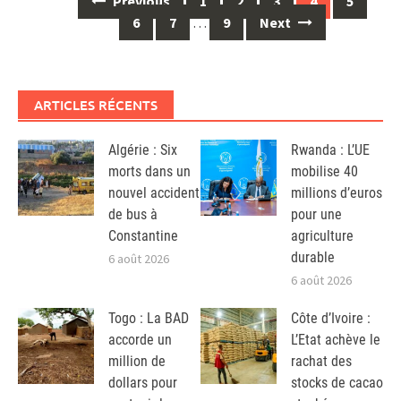
Previous
1
2
3
4
5
navigation
6
7
…
9
Next
ARTICLES RÉCENTS
Algérie : Six
Rwanda : L’UE
morts dans un
mobilise 40
nouvel accident
millions d’euros
de bus à
pour une
Constantine
agriculture
durable
6 août 2026
6 août 2026
Togo : La BAD
Côte d’Ivoire :
accorde un
L’Etat achève le
million de
rachat des
dollars pour
stocks de cacao