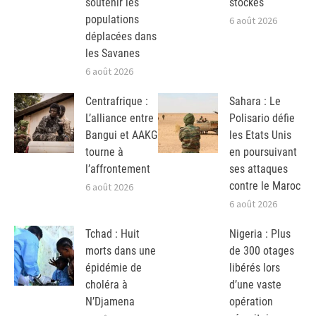
soutenir les
stockés
populations
6 août 2026
déplacées dans
les Savanes
6 août 2026
Centrafrique :
Sahara : Le
L’alliance entre
Polisario défie
Bangui et AAKG
les Etats Unis
tourne à
en poursuivant
l’affrontement
ses attaques
contre le Maroc
6 août 2026
6 août 2026
Tchad : Huit
Nigeria : Plus
morts dans une
de 300 otages
épidémie de
libérés lors
choléra à
d’une vaste
N’Djamena
opération