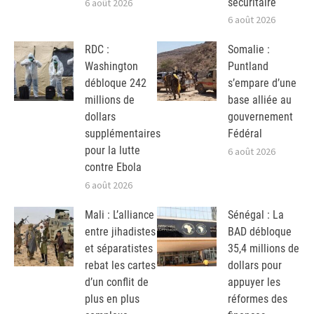
sécuritaire
6 août 2026
6 août 2026
RDC :
Somalie :
Washington
Puntland
débloque 242
s’empare d’une
millions de
base alliée au
dollars
gouvernement
supplémentaires
Fédéral
pour la lutte
6 août 2026
contre Ebola
6 août 2026
Mali : L’alliance
Sénégal : La
entre jihadistes
BAD débloque
et séparatistes
35,4 millions de
rebat les cartes
dollars pour
d’un conflit de
appuyer les
plus en plus
réformes des