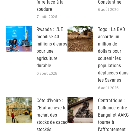
faire face à la
Constantine
soudure
6 août 2026
7 août 2026
Rwanda : L’UE
Togo : La BAD
mobilise 40
accorde un
millions d’euros
million de
pour une
dollars pour
agriculture
soutenir les
durable
populations
déplacées dans
6 août 2026
les Savanes
6 août 2026
Côte d’Ivoire :
Centrafrique :
L’Etat achève le
L’alliance entre
rachat des
Bangui et AAKG
stocks de cacao
tourne à
stockés
l’affrontement