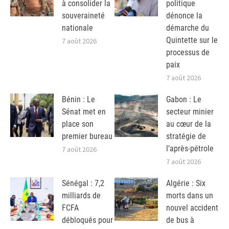
à consolider la
politique
souveraineté
dénonce la
nationale
démarche du
Quintette sur le
7 août 2026
processus de
paix
7 août 2026
Bénin : Le
Gabon : Le
Sénat met en
secteur minier
place son
au cœur de la
premier bureau
stratégie de
l’après-pétrole
7 août 2026
7 août 2026
Sénégal : 7,2
Algérie : Six
milliards de
morts dans un
FCFA
nouvel accident
débloqués pour
de bus à