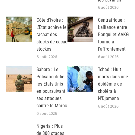
6 août 2026
Côte d’Ivoire :
Centrafrique :
L’Etat achève le
L’alliance entre
rachat des
Bangui et AAKG
stocks de cacao
tourne à
stockés
l’affrontement
6 août 2026
6 août 2026
Sahara : Le
Tchad : Huit
Polisario défie
morts dans une
les Etats Unis
épidémie de
en poursuivant
choléra à
ses attaques
N’Djamena
contre le Maroc
6 août 2026
6 août 2026
Nigeria : Plus
de 300 otages