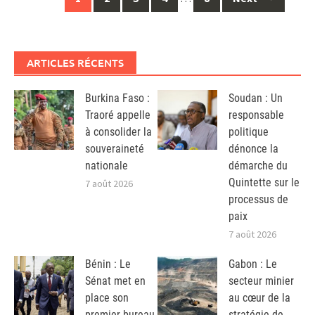
navigation
ARTICLES RÉCENTS
Burkina Faso :
Soudan : Un
Traoré appelle
responsable
à consolider la
politique
souveraineté
dénonce la
nationale
démarche du
Quintette sur le
7 août 2026
processus de
paix
7 août 2026
Bénin : Le
Gabon : Le
Sénat met en
secteur minier
place son
au cœur de la
premier bureau
stratégie de