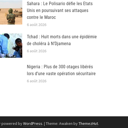
Sahara : Le Polisario défie les Etats
Unis en poursuivant ses attaques
contre le Maroc
6 août 2026
Tchad : Huit morts dans une épidémie
de choléra à N’Djamena
6 août 2026
Nigeria : Plus de 300 otages libérés
lors d’une vaste opération sécuritaire
6 août 2026
y powered by
WordPress
.
|
Theme: Awaken by
ThemezHut
.