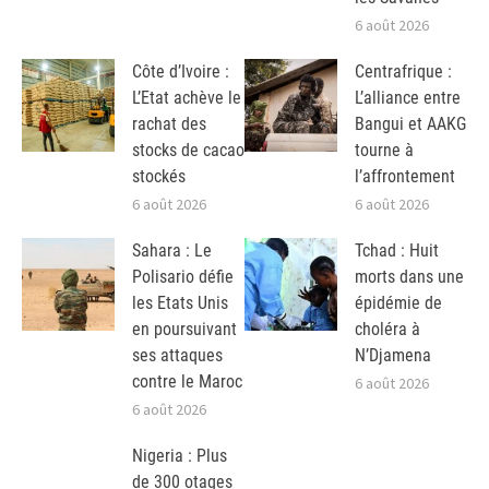
6 août 2026
Côte d’Ivoire :
Centrafrique :
L’Etat achève le
L’alliance entre
rachat des
Bangui et AAKG
stocks de cacao
tourne à
stockés
l’affrontement
6 août 2026
6 août 2026
Sahara : Le
Tchad : Huit
Polisario défie
morts dans une
les Etats Unis
épidémie de
en poursuivant
choléra à
ses attaques
N’Djamena
contre le Maroc
6 août 2026
6 août 2026
Nigeria : Plus
de 300 otages