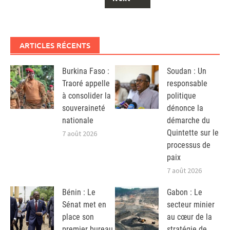
ARTICLES RÉCENTS
Burkina Faso :
Soudan : Un
Traoré appelle
responsable
à consolider la
politique
souveraineté
dénonce la
nationale
démarche du
Quintette sur le
7 août 2026
processus de
paix
7 août 2026
Bénin : Le
Gabon : Le
Sénat met en
secteur minier
place son
au cœur de la
premier bureau
stratégie de