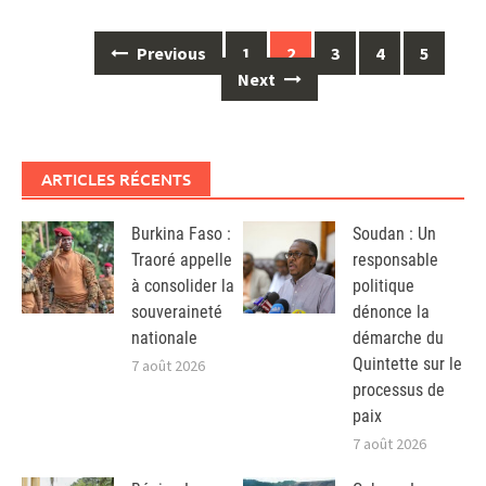
Posts
Previous
1
2
3
4
5
navigation
Next
ARTICLES RÉCENTS
Burkina Faso :
Soudan : Un
Traoré appelle
responsable
à consolider la
politique
souveraineté
dénonce la
nationale
démarche du
Quintette sur le
7 août 2026
processus de
paix
7 août 2026