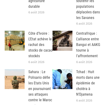
agriculture
soutenir les
durable
populations
déplacées dans
6 août 2026
les Savanes
6 août 2026
Côte d’Ivoire :
Centrafrique :
L’Etat achève le
L’alliance entre
rachat des
Bangui et AAKG
stocks de cacao
tourne à
stockés
l’affrontement
6 août 2026
6 août 2026
Sahara : Le
Tchad : Huit
Polisario défie
morts dans une
les Etats Unis
épidémie de
en poursuivant
choléra à
ses attaques
N’Djamena
contre le Maroc
6 août 2026