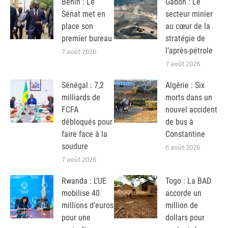
Bénin : Le
Gabon : Le
Sénat met en
secteur minier
place son
au cœur de la
premier bureau
stratégie de
l’après-pétrole
7 août 2026
7 août 2026
Sénégal : 7,2
Algérie : Six
milliards de
morts dans un
FCFA
nouvel accident
débloqués pour
de bus à
faire face à la
Constantine
soudure
6 août 2026
7 août 2026
Rwanda : L’UE
Togo : La BAD
mobilise 40
accorde un
millions d’euros
million de
pour une
dollars pour