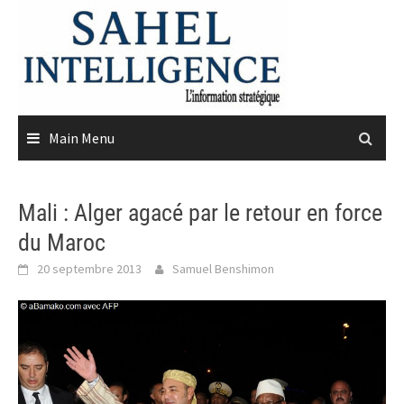
Skip
to
content
Main Menu
Mali : Alger agacé par le retour en force
du Maroc
20 septembre 2013
Samuel Benshimon