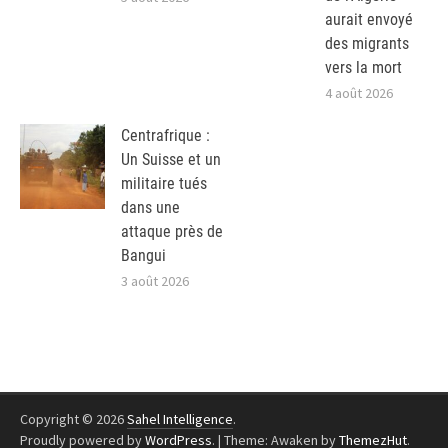
aurait envoyé
des migrants
vers la mort
4 août 2026
Centrafrique :
Un Suisse et un
militaire tués
dans une
attaque près de
Bangui
3 août 2026
Copyright © 2026
Sahel Intelligence
.
Proudly powered by
WordPress
.
|
Theme: Awaken by
ThemezHut
.