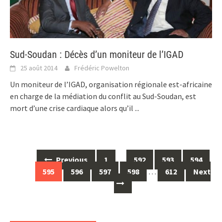
Sud-Soudan : Décès d’un moniteur de l’IGAD
25 août 2014
Frédéric Powelton
Un moniteur de l’IGAD, organisation régionale est-africaine
en charge de la médiation du conflit au Sud-Soudan, est
mort d’une crise cardiaque alors qu’il
...
Posts
Previous
1
…
592
593
594
navigation
595
596
597
598
…
612
Next