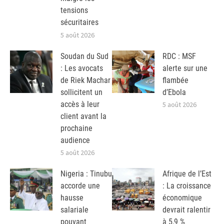
tensions
sécuritaires
5 août 2026
Soudan du Sud
RDC : MSF
: Les avocats
alerte sur une
de Riek Machar
flambée
sollicitent un
d’Ebola
accès à leur
5 août 2026
client avant la
prochaine
audience
5 août 2026
Nigeria : Tinubu
Afrique de l’Est
accorde une
: La croissance
hausse
économique
salariale
devrait ralentir
pouvant
à 5,9 %