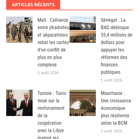
ARTICLES RÉCENTS
Mali : L’alliance
Sénégal : La
entre jihadistes
BAD débloque
et séparatistes
35,4 millions de
rebat les cartes
dollars pour
d’un conflit de
appuyer les
plus en plus
réformes des
complexe
finances
publiques
5 août 2026
5 août 2026
Tunisie : Tunis
Mauritanie :
mise sur le
Une croissance
renforcement
économique
de la
plus résiliente
coopération
selon la BCM
avec la Libye
5 août 2026
malgré les