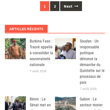
Posts
1
2
Next
navigation
ARTICLES RÉCENTS
Burkina Faso :
Soudan : Un
Traoré appelle
responsable
à consolider la
politique
souveraineté
dénonce la
nationale
démarche du
Quintette sur le
7 août 2026
processus de
paix
7 août 2026
Bénin : Le
Gabon : Le
Sénat met en
secteur minier