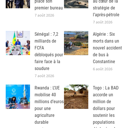
place son
au cœur de la
premier bureau
stratégie de
l’après-pétrole
7 août 2026
7 août 2026
Sénégal : 7,2
Algérie : Six
milliards de
morts dans un
FCFA
nouvel accident
débloqués pour
de bus à
faire face à la
Constantine
soudure
6 août 2026
7 août 2026
Rwanda : L’UE
Togo : La BAD
mobilise 40
accorde un
millions d’euros
million de
pour une
dollars pour
agriculture
soutenir les
durable
populations