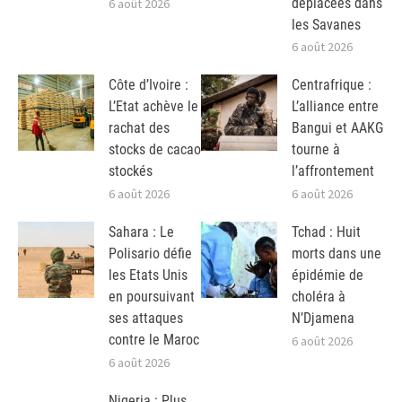
déplacées dans
6 août 2026
les Savanes
6 août 2026
Côte d’Ivoire :
Centrafrique :
L’Etat achève le
L’alliance entre
rachat des
Bangui et AAKG
stocks de cacao
tourne à
stockés
l’affrontement
6 août 2026
6 août 2026
Sahara : Le
Tchad : Huit
Polisario défie
morts dans une
les Etats Unis
épidémie de
en poursuivant
choléra à
ses attaques
N’Djamena
contre le Maroc
6 août 2026
6 août 2026
Nigeria : Plus