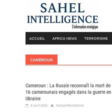
Skip
to
content
ACCUEIL
AFRICA NEWS
TERRORISME
CAMEROUN
Cameroun : La Russie reconnaît la mort de
16 camerounais engagés dans la guerre en
Ukraine
8 avril 2026
Samuel Benshimon