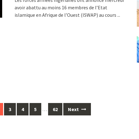
Les forces armées nigérianes ont annoncé mercredi
avoir abattu au moins 16 membres de l’Etat
islamique en Afrique de l’Ouest (ISWAP) au cours
...
3
4
5
…
62
Next