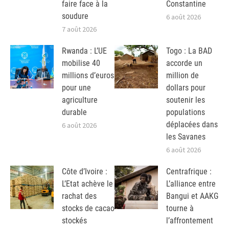
faire face à la
Constantine
soudure
6 août 2026
7 août 2026
Rwanda : L’UE
Togo : La BAD
mobilise 40
accorde un
millions d’euros
million de
pour une
dollars pour
agriculture
soutenir les
durable
populations
déplacées dans
6 août 2026
les Savanes
6 août 2026
Côte d’Ivoire :
Centrafrique :
L’Etat achève le
L’alliance entre
rachat des
Bangui et AAKG
stocks de cacao
tourne à
stockés
l’affrontement