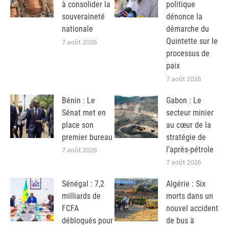
à consolider la
politique
souveraineté
dénonce la
nationale
démarche du
Quintette sur le
7 août 2026
processus de
paix
7 août 2026
Bénin : Le
Gabon : Le
Sénat met en
secteur minier
place son
au cœur de la
premier bureau
stratégie de
l’après-pétrole
7 août 2026
7 août 2026
Sénégal : 7,2
Algérie : Six
milliards de
morts dans un
FCFA
nouvel accident
débloqués pour
de bus à