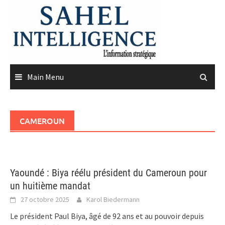
Skip
to
content
Main Menu
CAMEROUN
Yaoundé : Biya réélu président du Cameroun pour
un huitième mandat
27 octobre 2025
Karol Biedermann
Le président Paul Biya, âgé de 92 ans et au pouvoir depuis