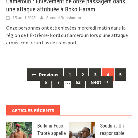
Cameroun : Enlèvement de onze passagers dans
une attaque attribuée à Boko Haram
15 août 2025
Samuel Benshimon
Onze personnes ont été enlevées mercredi matin dans la
région de l’Extrême-Nord du Cameroun lors d’une attaque
armée contre un bus de transport
...
Posts
Previous
1
2
3
4
5
navigation
6
7
…
62
Next
ARTICLES RÉCENTS
Burkina Faso :
Soudan : Un
Traoré appelle
responsable