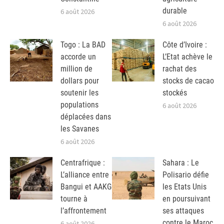
durable
6 août 2026
6 août 2026
Togo : La BAD
Côte d’Ivoire :
accorde un
L’Etat achève le
million de
rachat des
dollars pour
stocks de cacao
soutenir les
stockés
populations
6 août 2026
déplacées dans
les Savanes
6 août 2026
Centrafrique :
Sahara : Le
L’alliance entre
Polisario défie
Bangui et AAKG
les Etats Unis
tourne à
en poursuivant
l’affrontement
ses attaques
contre le Maroc
6 août 2026