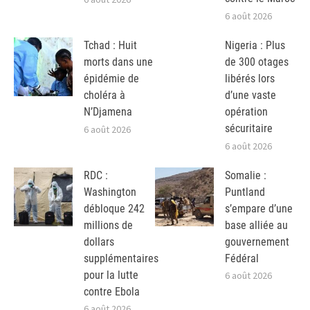
6 août 2026
Tchad : Huit
Nigeria : Plus
morts dans une
de 300 otages
épidémie de
libérés lors
choléra à
d’une vaste
N’Djamena
opération
sécuritaire
6 août 2026
6 août 2026
RDC :
Somalie :
Washington
Puntland
débloque 242
s’empare d’une
millions de
base alliée au
dollars
gouvernement
supplémentaires
Fédéral
pour la lutte
6 août 2026
contre Ebola
6 août 2026