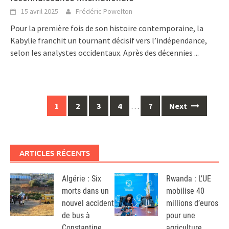
15 avril 2025
Frédéric Powelton
Pour la première fois de son histoire contemporaine, la
Kabylie franchit un tournant décisif vers l’indépendance,
selon les analystes occidentaux. Après des décennies
...
Posts
1
2
3
4
…
7
Next
navigation
ARTICLES RÉCENTS
Algérie : Six
Rwanda : L’UE
morts dans un
mobilise 40
nouvel accident
millions d’euros
de bus à
pour une
Constantine
agriculture