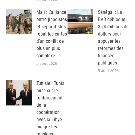
Mali : L’alliance
Sénégal : La
entre jihadistes
BAD débloque
et séparatistes
35,4 millions de
rebat les cartes
dollars pour
d’un conflit de
appuyer les
plus en plus
réformes des
complexe
finances
publiques
5 août 2026
5 août 2026
Tunisie : Tunis
mise sur le
renforcement
de la
coopération
avec la Libye
malgré les
tensions