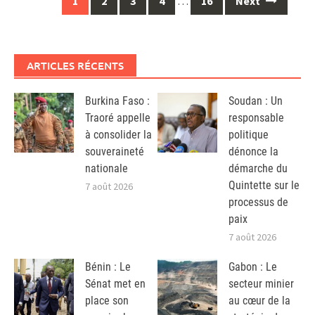
1
2
3
4
…
16
Next
navigation
ARTICLES RÉCENTS
Burkina Faso :
Soudan : Un
Traoré appelle
responsable
à consolider la
politique
souveraineté
dénonce la
nationale
démarche du
Quintette sur le
7 août 2026
processus de
paix
7 août 2026
Bénin : Le
Gabon : Le
Sénat met en
secteur minier
place son
au cœur de la