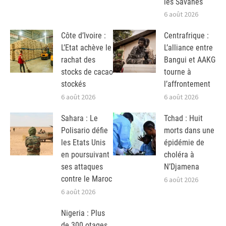
les Savanes
6 août 2026
Côte d’Ivoire :
Centrafrique :
L’Etat achève le
L’alliance entre
rachat des
Bangui et AAKG
stocks de cacao
tourne à
stockés
l’affrontement
6 août 2026
6 août 2026
Sahara : Le
Tchad : Huit
Polisario défie
morts dans une
les Etats Unis
épidémie de
en poursuivant
choléra à
ses attaques
N’Djamena
contre le Maroc
6 août 2026
6 août 2026
Nigeria : Plus
de 300 otages