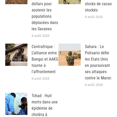
dollars pour
stocks de cacao
soutenir les
stockés
populations
6 août 2026
déplacées dans
les Savanes
6 août 2026
Centrafrique :
Sahara : Le
L’alliance entre
Polisario défie
Bangui et AAKG
les Etats Unis
tourne à
en poursuivant
l’affrontement
ses attaques
contre le Maroc
6 août 2026
6 août 2026
Tchad : Huit
morts dans une
épidémie de
choléra à