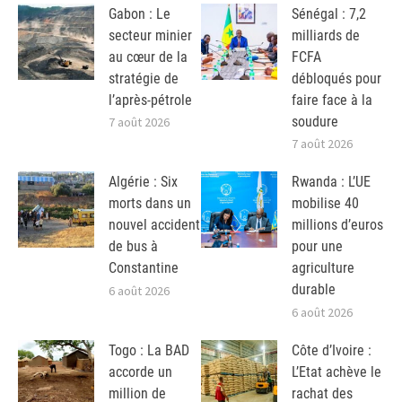
Gabon : Le
Sénégal : 7,2
secteur minier
milliards de
au cœur de la
FCFA
stratégie de
débloqués pour
l’après-pétrole
faire face à la
soudure
7 août 2026
7 août 2026
Algérie : Six
Rwanda : L’UE
morts dans un
mobilise 40
nouvel accident
millions d’euros
de bus à
pour une
Constantine
agriculture
durable
6 août 2026
6 août 2026
Togo : La BAD
Côte d’Ivoire :
accorde un
L’Etat achève le
million de
rachat des