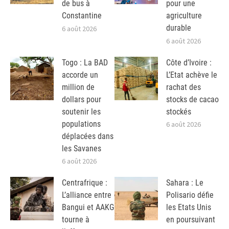
de bus à
pour une
Constantine
agriculture
durable
6 août 2026
6 août 2026
Togo : La BAD
Côte d’Ivoire :
accorde un
L’Etat achève le
million de
rachat des
dollars pour
stocks de cacao
soutenir les
stockés
populations
6 août 2026
déplacées dans
les Savanes
6 août 2026
Centrafrique :
Sahara : Le
L’alliance entre
Polisario défie
Bangui et AAKG
les Etats Unis
tourne à
en poursuivant