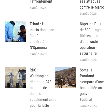
l’affrontement
ses attaques
contre le Maroc
6 août 2026
6 août 2026
Tchad : Huit
Nigeria : Plus
morts dans une
de 300 otages
épidémie de
libérés lors
choléra à
d’une vaste
N’Djamena
opération
sécuritaire
6 août 2026
6 août 2026
RDC :
Somalie :
Washington
Puntland
débloque 242
s’empare d’une
millions de
base alliée au
dollars
gouvernement
supplémentaires
Fédéral
pour la lutte
6 août 2026