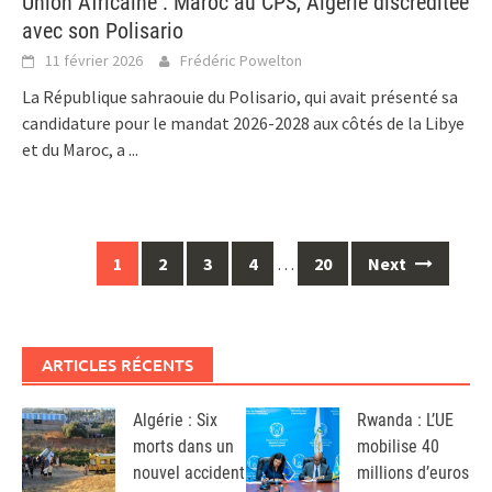
Union Africaine : Maroc au CPS, Algérie discréditée
avec son Polisario
11 février 2026
Frédéric Powelton
La République sahraouie du Polisario, qui avait présenté sa
candidature pour le mandat 2026-2028 aux côtés de la Libye
et du Maroc, a
...
Posts
1
2
3
4
…
20
Next
navigation
ARTICLES RÉCENTS
Algérie : Six
Rwanda : L’UE
morts dans un
mobilise 40
nouvel accident
millions d’euros