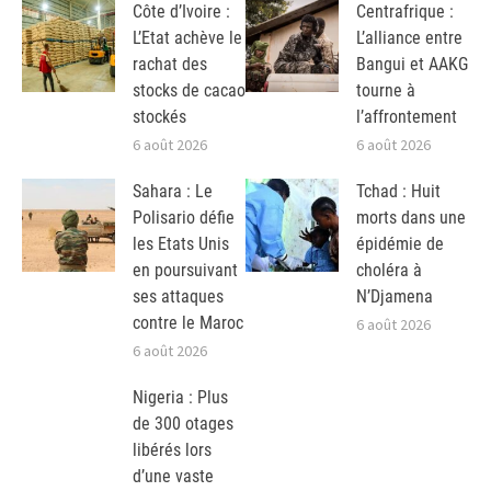
Côte d’Ivoire :
Centrafrique :
L’Etat achève le
L’alliance entre
rachat des
Bangui et AAKG
stocks de cacao
tourne à
stockés
l’affrontement
6 août 2026
6 août 2026
Sahara : Le
Tchad : Huit
Polisario défie
morts dans une
les Etats Unis
épidémie de
en poursuivant
choléra à
ses attaques
N’Djamena
contre le Maroc
6 août 2026
6 août 2026
Nigeria : Plus
de 300 otages
libérés lors
d’une vaste