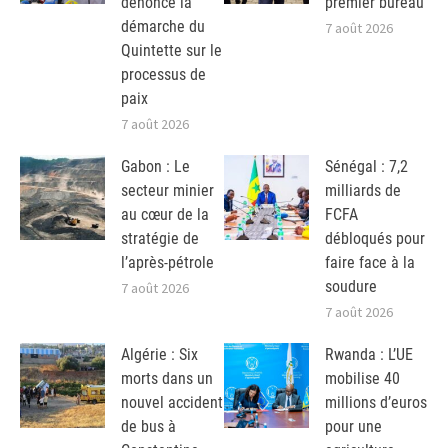
dénonce la
premier bureau
démarche du
7 août 2026
Quintette sur le
processus de
paix
7 août 2026
Gabon : Le
Sénégal : 7,2
secteur minier
milliards de
au cœur de la
FCFA
stratégie de
débloqués pour
l’après-pétrole
faire face à la
soudure
7 août 2026
7 août 2026
Algérie : Six
Rwanda : L’UE
morts dans un
mobilise 40
nouvel accident
millions d’euros
de bus à
pour une