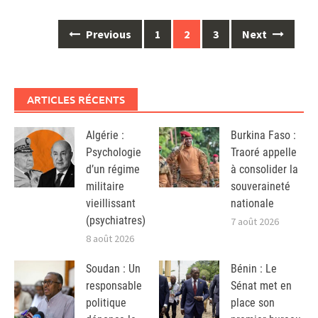
Posts
Previous
1
2
3
Next
navigation
ARTICLES RÉCENTS
Algérie :
Burkina Faso :
Psychologie
Traoré appelle
d’un régime
à consolider la
militaire
souveraineté
vieillissant
nationale
(psychiatres)
7 août 2026
8 août 2026
Soudan : Un
Bénin : Le
responsable
Sénat met en
politique
place son