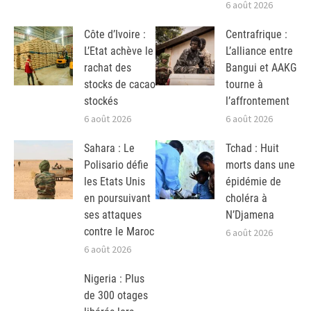
6 août 2026
Côte d’Ivoire :
Centrafrique :
L’Etat achève le
L’alliance entre
rachat des
Bangui et AAKG
stocks de cacao
tourne à
stockés
l’affrontement
6 août 2026
6 août 2026
Sahara : Le
Tchad : Huit
Polisario défie
morts dans une
les Etats Unis
épidémie de
en poursuivant
choléra à
ses attaques
N’Djamena
contre le Maroc
6 août 2026
6 août 2026
Nigeria : Plus
de 300 otages