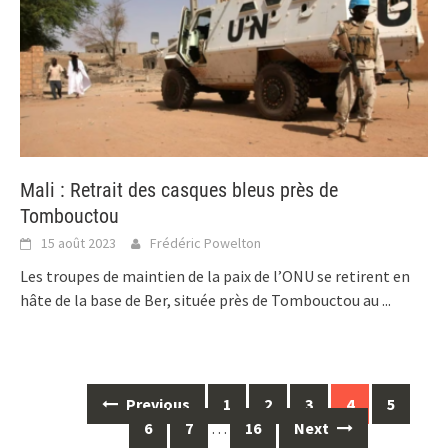
Mali : Retrait des casques bleus près de
Tombouctou
15 août 2023
Frédéric Powelton
Les troupes de maintien de la paix de l’ONU se retirent en
hâte de la base de Ber, située près de Tombouctou au
...
Posts
Previous
1
2
3
4
5
navigation
6
7
…
16
Next