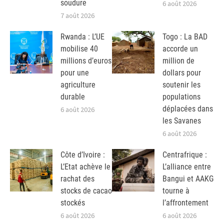
soudure
6 août 2026
7 août 2026
Rwanda : L’UE
Togo : La BAD
mobilise 40
accorde un
millions d’euros
million de
pour une
dollars pour
agriculture
soutenir les
durable
populations
déplacées dans
6 août 2026
les Savanes
6 août 2026
Côte d’Ivoire :
Centrafrique :
L’Etat achève le
L’alliance entre
rachat des
Bangui et AAKG
stocks de cacao
tourne à
stockés
l’affrontement
6 août 2026
6 août 2026