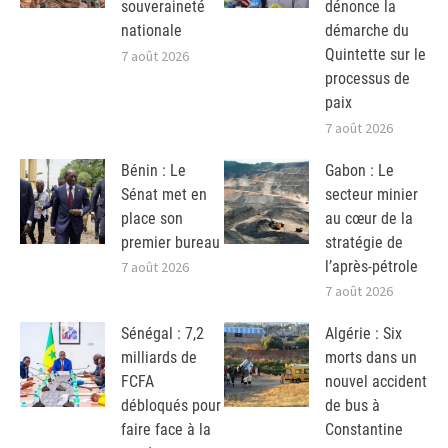
souveraineté
dénonce la
nationale
démarche du
Quintette sur le
7 août 2026
processus de
paix
7 août 2026
Bénin : Le
Gabon : Le
Sénat met en
secteur minier
place son
au cœur de la
premier bureau
stratégie de
l’après-pétrole
7 août 2026
7 août 2026
Sénégal : 7,2
Algérie : Six
milliards de
morts dans un
FCFA
nouvel accident
débloqués pour
de bus à
faire face à la
Constantine