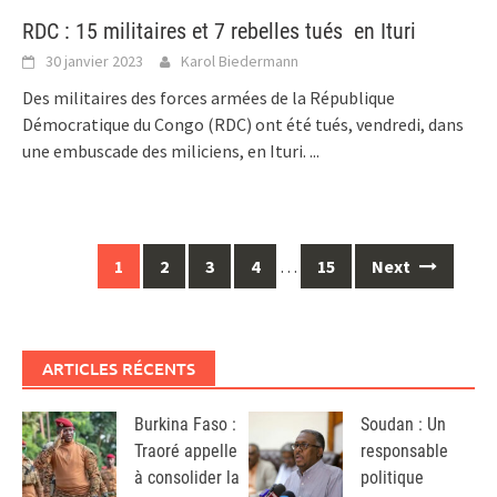
RDC : 15 militaires et 7 rebelles tués en Ituri
30 janvier 2023
Karol Biedermann
Des militaires des forces armées de la République
Démocratique du Congo (RDC) ont été tués, vendredi, dans
une embuscade des miliciens, en Ituri.
...
Posts
1
2
3
4
…
15
Next
navigation
ARTICLES RÉCENTS
Burkina Faso :
Soudan : Un
Traoré appelle
responsable
à consolider la
politique