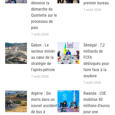
dénonce la
premier bureau
démarche du
7 août 2026
Quintette sur le
processus de
paix
7 août 2026
Gabon : Le
Sénégal : 7,2
secteur minier
milliards de
au cœur de la
FCFA
stratégie de
débloqués pour
l’après-pétrole
faire face à la
soudure
7 août 2026
7 août 2026
Algérie : Six
Rwanda : L’UE
morts dans un
mobilise 40
nouvel accident
millions d’euros
de bus à
pour une