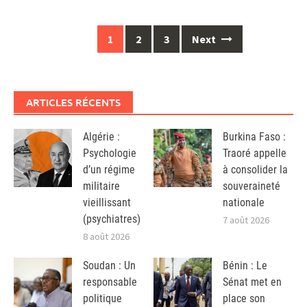
Posts
1
2
3
Next
navigation
ARTICLES RÉCENTS
Algérie :
Burkina Faso :
Psychologie
Traoré appelle
d’un régime
à consolider la
militaire
souveraineté
vieillissant
nationale
(psychiatres)
7 août 2026
8 août 2026
Soudan : Un
Bénin : Le
responsable
Sénat met en
politique
place son