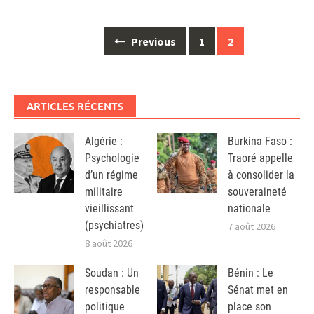
Posts
Previous
1
2
navigation
ARTICLES RÉCENTS
Algérie :
Burkina Faso :
Psychologie
Traoré appelle
d’un régime
à consolider la
militaire
souveraineté
vieillissant
nationale
(psychiatres)
7 août 2026
8 août 2026
Soudan : Un
Bénin : Le
responsable
Sénat met en
politique
place son