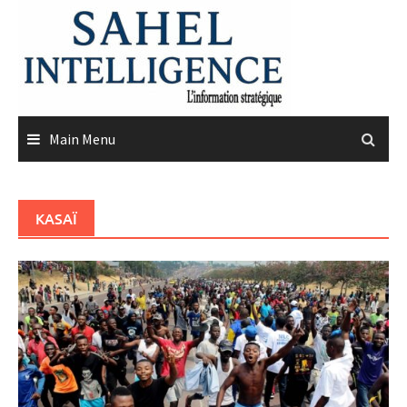
Skip
to
content
Main Menu
KASAÏ