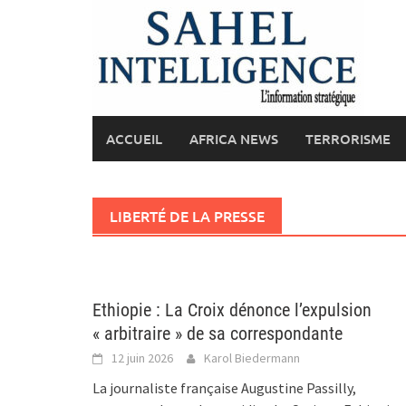
Skip
to
content
ACCUEIL
AFRICA NEWS
TERRORISME
LIBERTÉ DE LA PRESSE
Ethiopie : La Croix dénonce l’expulsion
« arbitraire » de sa correspondante
12 juin 2026
Karol Biedermann
La journaliste française Augustine Passilly,