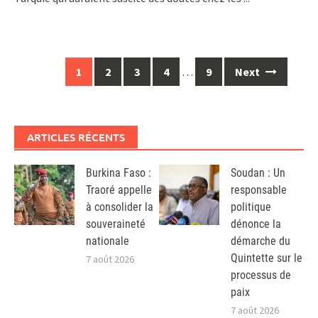
Posts
1
2
3
4
…
9
Next
navigation
ARTICLES RÉCENTS
Burkina Faso :
Soudan : Un
Traoré appelle
responsable
à consolider la
politique
souveraineté
dénonce la
nationale
démarche du
Quintette sur le
7 août 2026
processus de
paix
7 août 2026