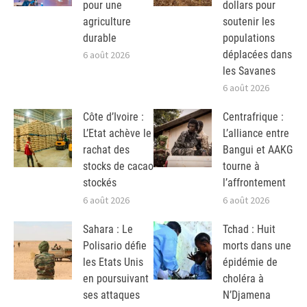
pour une
dollars pour
agriculture
soutenir les
durable
populations
déplacées dans
6 août 2026
les Savanes
6 août 2026
Côte d’Ivoire :
Centrafrique :
L’Etat achève le
L’alliance entre
rachat des
Bangui et AAKG
stocks de cacao
tourne à
stockés
l’affrontement
6 août 2026
6 août 2026
Sahara : Le
Tchad : Huit
Polisario défie
morts dans une
les Etats Unis
épidémie de
en poursuivant
choléra à
ses attaques
N’Djamena