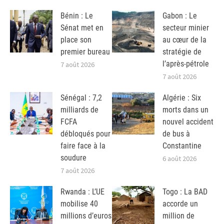
Bénin : Le
Gabon : Le
Sénat met en
secteur minier
place son
au cœur de la
premier bureau
stratégie de
l’après-pétrole
7 août 2026
7 août 2026
Sénégal : 7,2
Algérie : Six
milliards de
morts dans un
FCFA
nouvel accident
débloqués pour
de bus à
faire face à la
Constantine
soudure
6 août 2026
7 août 2026
Rwanda : L’UE
Togo : La BAD
mobilise 40
accorde un
millions d’euros
million de