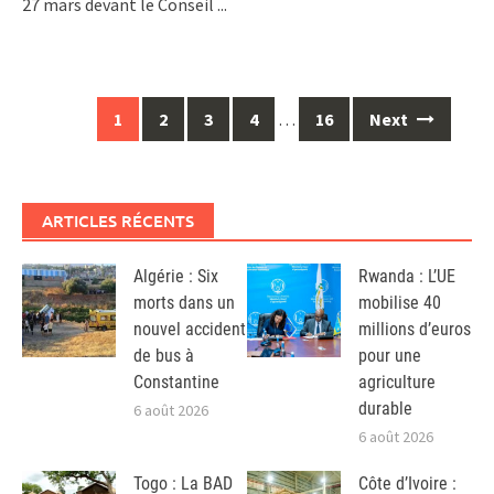
27 mars devant le Conseil
...
Posts
1
2
3
4
…
16
Next
navigation
ARTICLES RÉCENTS
Algérie : Six
Rwanda : L’UE
morts dans un
mobilise 40
nouvel accident
millions d’euros
de bus à
pour une
Constantine
agriculture
durable
6 août 2026
6 août 2026
Togo : La BAD
Côte d’Ivoire :