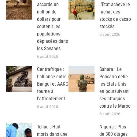
accorde un
L’Etat achève le
million de
rachat des
dollars pour
stocks de cacao
soutenir les
stockés
populations
6 août 2026
déplacées dans
les Savanes
6 août 2026
Centrafrique :
Sahara : Le
L’alliance entre
Polisario défie
Bangui et AAKG
les Etats Unis
tourne à
en poursuivant
l’affrontement
ses attaques
contre le Maroc
6 août 2026
6 août 2026
Tchad : Huit
Nigeria : Plus
morts dans une
de 300 otages