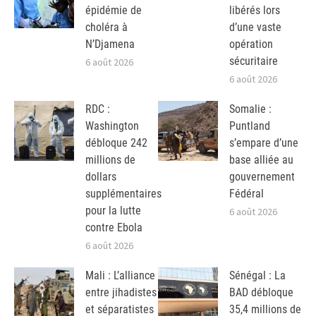
épidémie de
libérés lors
choléra à
d’une vaste
N’Djamena
opération
sécuritaire
6 août 2026
6 août 2026
RDC :
Somalie :
Washington
Puntland
débloque 242
s’empare d’une
millions de
base alliée au
dollars
gouvernement
supplémentaires
Fédéral
pour la lutte
6 août 2026
contre Ebola
6 août 2026
Mali : L’alliance
Sénégal : La
entre jihadistes
BAD débloque
et séparatistes
35,4 millions de