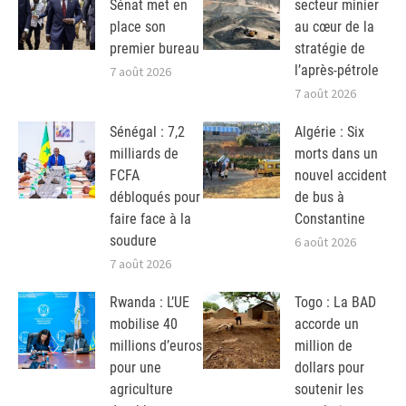
Sénat met en
secteur minier
place son
au cœur de la
premier bureau
stratégie de
l’après-pétrole
7 août 2026
7 août 2026
Sénégal : 7,2
Algérie : Six
milliards de
morts dans un
FCFA
nouvel accident
débloqués pour
de bus à
faire face à la
Constantine
soudure
6 août 2026
7 août 2026
Rwanda : L’UE
Togo : La BAD
mobilise 40
accorde un
millions d’euros
million de
pour une
dollars pour
agriculture
soutenir les