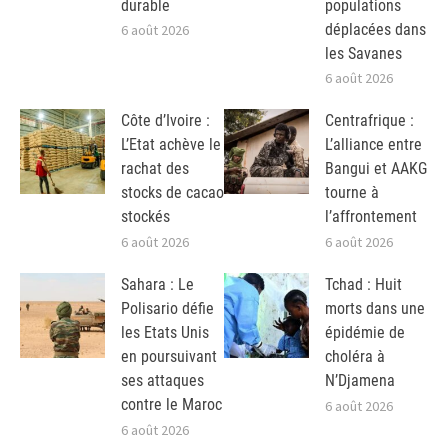
durable
populations
déplacées dans
6 août 2026
les Savanes
6 août 2026
Côte d’Ivoire :
Centrafrique :
L’Etat achève le
L’alliance entre
rachat des
Bangui et AAKG
stocks de cacao
tourne à
stockés
l’affrontement
6 août 2026
6 août 2026
Sahara : Le
Tchad : Huit
Polisario défie
morts dans une
les Etats Unis
épidémie de
en poursuivant
choléra à
ses attaques
N’Djamena
contre le Maroc
6 août 2026
6 août 2026