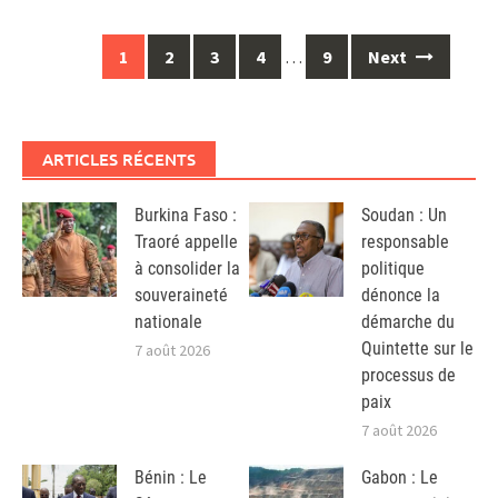
Posts
1
2
3
4
…
9
Next
navigation
ARTICLES RÉCENTS
Burkina Faso :
Soudan : Un
Traoré appelle
responsable
à consolider la
politique
souveraineté
dénonce la
nationale
démarche du
Quintette sur le
7 août 2026
processus de
paix
7 août 2026
Bénin : Le
Gabon : Le