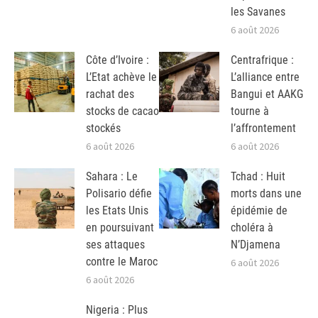
les Savanes
6 août 2026
Côte d’Ivoire :
Centrafrique :
L’Etat achève le
L’alliance entre
rachat des
Bangui et AAKG
stocks de cacao
tourne à
stockés
l’affrontement
6 août 2026
6 août 2026
Sahara : Le
Tchad : Huit
Polisario défie
morts dans une
les Etats Unis
épidémie de
en poursuivant
choléra à
ses attaques
N’Djamena
contre le Maroc
6 août 2026
6 août 2026
Nigeria : Plus