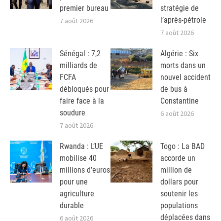
premier bureau
stratégie de
l’après-pétrole
7 août 2026
7 août 2026
Sénégal : 7,2
Algérie : Six
milliards de
morts dans un
FCFA
nouvel accident
débloqués pour
de bus à
faire face à la
Constantine
soudure
6 août 2026
7 août 2026
Rwanda : L’UE
Togo : La BAD
mobilise 40
accorde un
millions d’euros
million de
pour une
dollars pour
agriculture
soutenir les
durable
populations
déplacées dans
6 août 2026