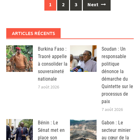
Posts
1
2
3
Next
navigation
ARTICLES RÉCENTS
Burkina Faso :
Soudan : Un
Traoré appelle
responsable
à consolider la
politique
souveraineté
dénonce la
nationale
démarche du
Quintette sur le
7 août 2026
processus de
paix
7 août 2026
Bénin : Le
Gabon : Le
Sénat met en
secteur minier
place son
au cœur de la