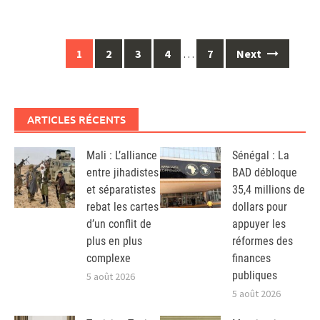
Posts
1
2
3
4
…
7
Next
navigation
ARTICLES RÉCENTS
Mali : L’alliance
Sénégal : La
entre jihadistes
BAD débloque
et séparatistes
35,4 millions de
rebat les cartes
dollars pour
d’un conflit de
appuyer les
plus en plus
réformes des
complexe
finances
publiques
5 août 2026
5 août 2026