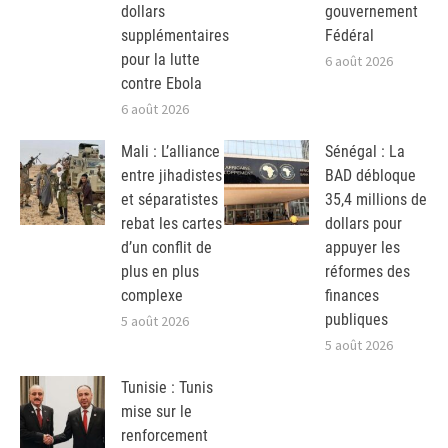
dollars
gouvernement
supplémentaires
Fédéral
pour la lutte
6 août 2026
contre Ebola
6 août 2026
Mali : L’alliance
Sénégal : La
entre jihadistes
BAD débloque
et séparatistes
35,4 millions de
rebat les cartes
dollars pour
d’un conflit de
appuyer les
plus en plus
réformes des
complexe
finances
publiques
5 août 2026
5 août 2026
Tunisie : Tunis
mise sur le
renforcement