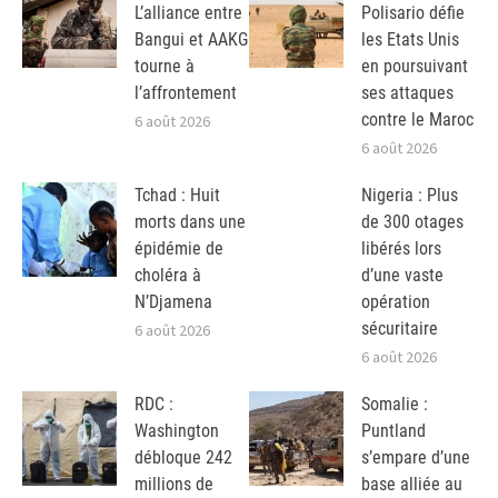
L’alliance entre
Polisario défie
Bangui et AAKG
les Etats Unis
tourne à
en poursuivant
l’affrontement
ses attaques
contre le Maroc
6 août 2026
6 août 2026
Tchad : Huit
Nigeria : Plus
morts dans une
de 300 otages
épidémie de
libérés lors
choléra à
d’une vaste
N’Djamena
opération
sécuritaire
6 août 2026
6 août 2026
RDC :
Somalie :
Washington
Puntland
débloque 242
s’empare d’une
millions de
base alliée au